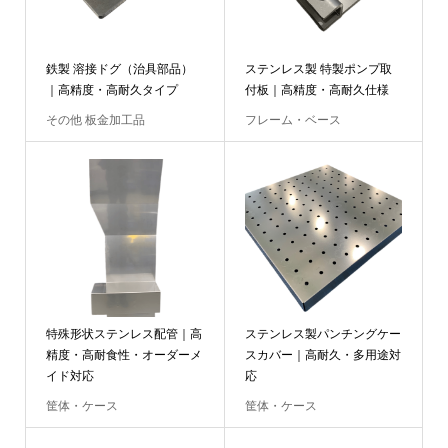
鉄製 溶接ドグ（治具部品）
ステンレス製 特製ポンプ取
｜高精度・高耐久タイプ
付板｜高精度・高耐久仕様
その他 板金加工品
フレーム・ベース
特殊形状ステンレス配管｜高
ステンレス製パンチングケー
精度・高耐食性・オーダーメ
スカバー｜高耐久・多用途対
イド対応
応
筐体・ケース
筐体・ケース